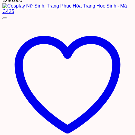
₫
280.000