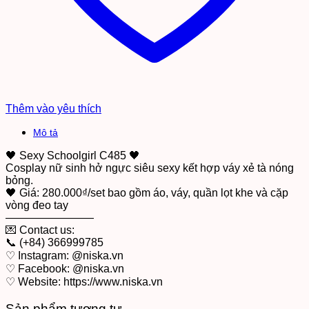
Thêm vào yêu thích
Mô tả
🖤 Sexy Schoolgirl C485 🖤
Cosplay nữ sinh hở ngực siêu sexy kết hợp váy xẻ tà nóng
bỏng.
🖤 Giá: 280.000₫/set bao gồm áo, váy, quần lọt khe và cặp
vòng đeo tay
————————
💌 Contact us:
📞 (+84) 366999785
♡ Instagram: @niska.vn
♡ Facebook: @niska.vn
♡ Website: https://www.niska.vn
Sản phẩm tương tự