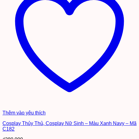
Thêm vào yêu thích
Cosplay Thủy Thủ, Cosplay Nữ Sinh – Màu Xanh Navy – Mã
C182