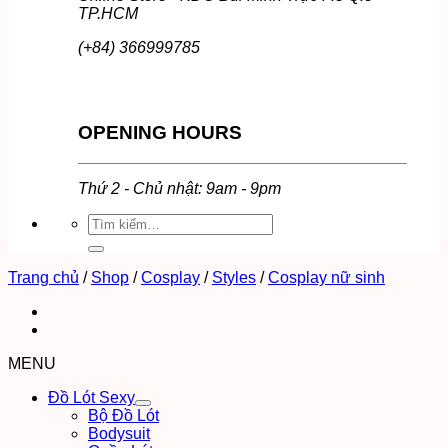
TP.HCM
(+84) 366999785
OPENING HOURS
Thứ 2 - Chủ nhật: 9am - 9pm
Tìm
kiếm:
Trang chủ
/
Shop
/
Cosplay
/
Styles
/
Cosplay nữ sinh
MENU
Đồ Lót Sexy
Bộ Đồ Lót
Bodysuit