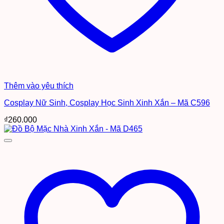
Thêm vào yêu thích
Cosplay Nữ Sinh, Cosplay Học Sinh Xinh Xắn – Mã C596
₫
260.000