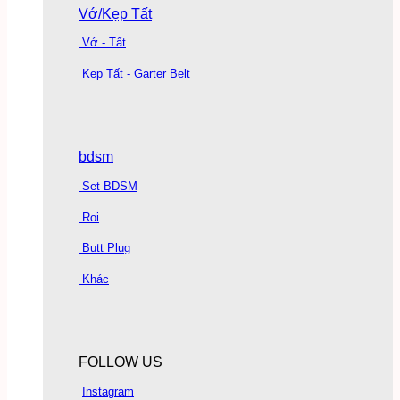
Vớ/Kẹp Tất
Vớ - Tất
Kẹp Tất - Garter Belt
bdsm
Set BDSM
Roi
Butt Plug
Khác
FOLLOW US
Instagram