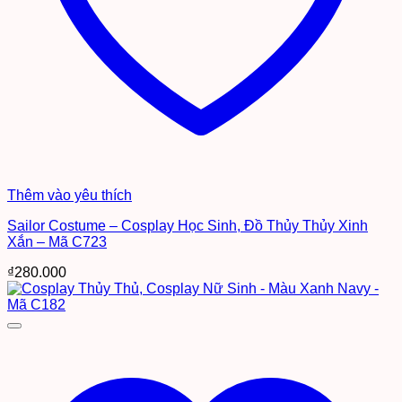
Thêm vào yêu thích
Sailor Costume – Cosplay Học Sinh, Đồ Thủy Thủy Xinh
Xắn – Mã C723
₫
280.000