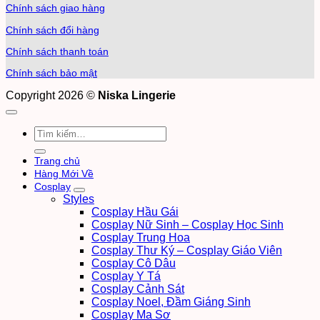
Chính sách giao hàng
Chính sách đổi hàng
Chính sách thanh toán
Chính sách bảo mật
Copyright 2026 ©
Niska Lingerie
Tìm
kiếm:
Trang chủ
Hàng Mới Về
Cosplay
Styles
Cosplay Hầu Gái
Cosplay Nữ Sinh – Cosplay Học Sinh
Cosplay Trung Hoa
Cosplay Thư Ký – Cosplay Giáo Viên
Cosplay Cô Dâu
Cosplay Y Tá
Cosplay Cảnh Sát
Cosplay Noel, Đầm Giáng Sinh
Cosplay Ma Sơ