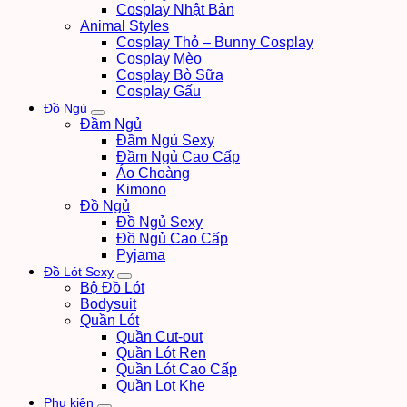
Cosplay Nhật Bản
Animal Styles
Cosplay Thỏ – Bunny Cosplay
Cosplay Mèo
Cosplay Bò Sữa
Cosplay Gấu
Đồ Ngủ
Đầm Ngủ
Đầm Ngủ Sexy
Đầm Ngủ Cao Cấp
Áo Choàng
Kimono
Đồ Ngủ
Đồ Ngủ Sexy
Đồ Ngủ Cao Cấp
Pyjama
Đồ Lót Sexy
Bộ Đồ Lót
Bodysuit
Quần Lót
Quần Cut-out
Quần Lót Ren
Quần Lót Cao Cấp
Quần Lọt Khe
Phụ kiện