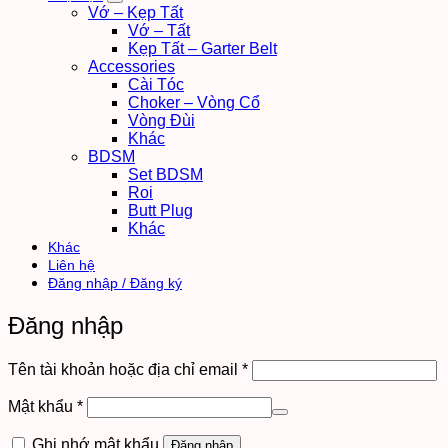
Vớ – Kẹp Tất
Vớ – Tất
Kẹp Tất – Garter Belt
Accessories
Cài Tóc
Choker – Vòng Cổ
Vòng Đùi
Khác
BDSM
Set BDSM
Roi
Butt Plug
Khác
Khác
Liên hệ
Đăng nhập / Đăng ký
Đăng nhập
Bắt
Tên tài khoản hoặc địa chỉ email
*
buộc
Bắt
Mật khẩu
*
buộc
Ghi nhớ mật khẩu
Đăng nhập