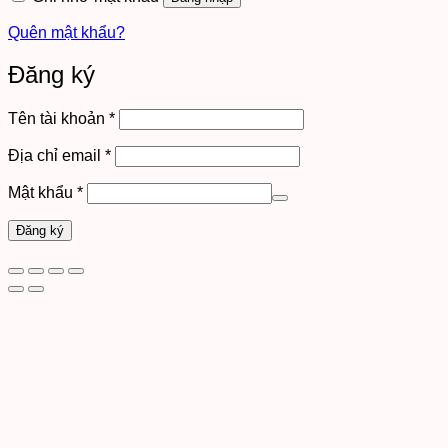
Quên mật khẩu?
Đăng ký
Bắt
Tên tài khoản
*
buộc
Bắt
Địa chỉ email
*
buộc
Bắt
Mật khẩu
*
buộc
Đăng ký