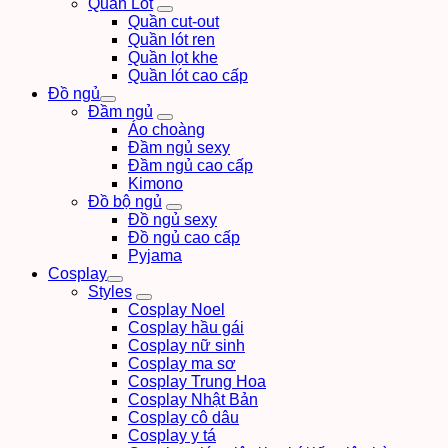
Quần Lót
Quần cut-out
Quần lót ren
Quần lọt khe
Quần lót cao cấp
Đồ ngủ
Đầm ngủ
Áo choàng
Đầm ngủ sexy
Đầm ngủ cao cấp
Kimono
Đồ bộ ngủ
Đồ ngủ sexy
Đồ ngủ cao cấp
Pyjama
Cosplay
Styles
Cosplay Noel
Cosplay hầu gái
Cosplay nữ sinh
Cosplay ma sơ
Cosplay Trung Hoa
Cosplay Nhật Bản
Cosplay cô dâu
Cosplay y tá