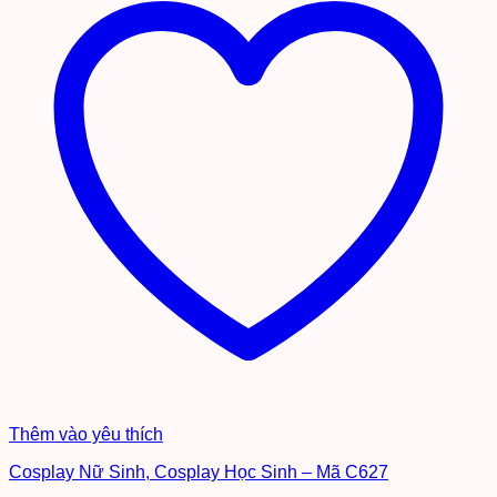
Thêm vào yêu thích
Cosplay Nữ Sinh, Cosplay Học Sinh – Mã C627