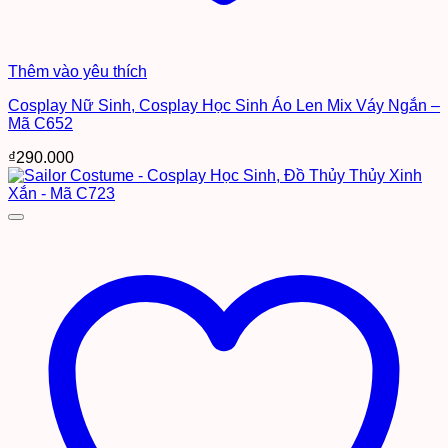
Thêm vào yêu thích
Cosplay Nữ Sinh, Cosplay Học Sinh Áo Len Mix Váy Ngắn –
Mã C652
₫
290.000