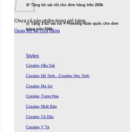
🎁
Tặng túi vải rút cho đơn hàng trên 200k
Chưa có sản phẩm trong giỏ hàng.
🎀
Tặng 1 túi vải rút + Freeship toàn quốc cho đơn
hàng trên 500k
Quay trở lại cửa hàng
Styles
Cosplay Hầu Gái
Cosplay Nữ Sinh - Cosplay Học Sinh
Cosplay Ma Sơ
Cosplay Trung Hoa
Cosplay Nhật Bản
Cosplay Cô Dâu
Cosplay Y Tá