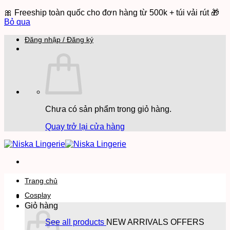
🎀 Freeship toàn quốc cho đơn hàng từ 500k + túi vải rút 🎁
Bỏ qua
Bỏ
Đăng nhập / Đăng ký
qua
nội
dung
Chưa có sản phẩm trong giỏ hàng.
Quay trở lại cửa hàng
Trang chủ
Cosplay
Giỏ hàng
See all products
NEW ARRIVALS
OFFERS