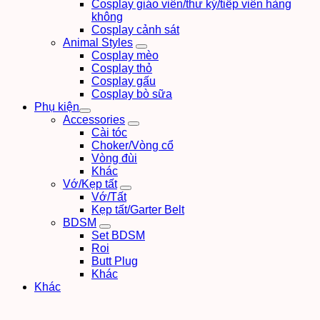
Cosplay giáo viên/thư ký/tiếp viên hàng
không
Cosplay cảnh sát
Animal Styles
Cosplay mèo
Cosplay thỏ
Cosplay gấu
Cosplay bò sữa
Phụ kiện
Accessories
Cài tóc
Choker/Vòng cổ
Vòng đùi
Khác
Vớ/Kẹp tất
Vớ/Tất
Kẹp tất/Garter Belt
BDSM
Set BDSM
Roi
Butt Plug
Khác
Khác