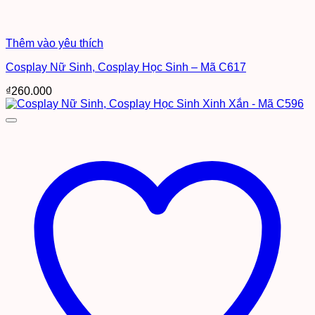
Thêm vào yêu thích
Cosplay Nữ Sinh, Cosplay Học Sinh – Mã C617
₫
260.000