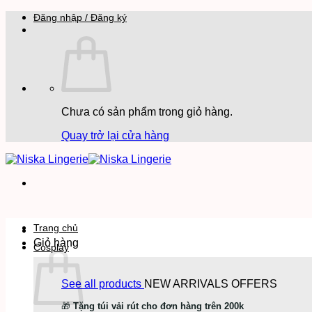
Bỏ
Đăng nhập / Đăng ký
qua
nội
dung
Chưa có sản phẩm trong giỏ hàng.
Quay trở lại cửa hàng
Trang chủ
Giỏ hàng
Cosplay
See all products
NEW ARRIVALS
OFFERS
🎁
Tặng túi vải rút cho đơn hàng trên 200k