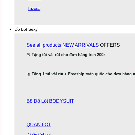
Lazada
Đồ Lót Sexy
See all products
NEW ARRIVALS
OFFERS
🎁
Tặng túi vải rút cho đơn hàng trên 200k
🎀
Tặng 1 túi vải rút + Freeship toàn quốc cho đơn hàng t
Bộ Đồ Lót
BODYSUIT
QUẦN LÓT
Quần Cut-out