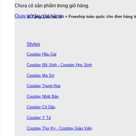
Chưa có sản phẩm trong giỏ hàng.
Quay trở lại cửa hàng
🎀
Tặng 1 túi vải rút + Freeship toàn quốc cho đơn hàng t
Styles
Cosplay Hầu Gái
Cosplay Nữ Sinh - Cosplay Học Sinh
Cosplay Ma Sơ
Cosplay Trung Hoa
Cosplay Nhật Bản
Cosplay Cô Dâu
Cosplay Y Tá
Cosplay Thư Ký - Cosplay Giáo Viên