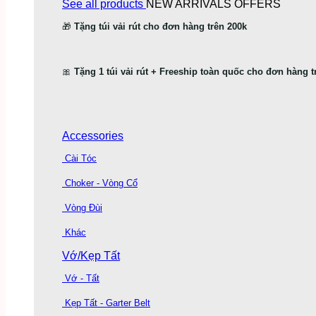
See all products
NEW ARRIVALS
OFFERS
🎁
Tặng túi vải rút cho đơn hàng trên 200k
🎀
Tặng 1 túi vải rút + Freeship toàn quốc cho đơn hàng t
Accessories
Cài Tóc
Choker - Vòng Cổ
Vòng Đùi
Khác
Vớ/Kẹp Tất
Vớ - Tất
Kẹp Tất - Garter Belt