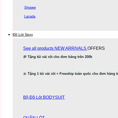
Shopee
Lazada
Đồ Lót Sexy
See all products
NEW ARRIVALS
OFFERS
🎁
Tặng túi vải rút cho đơn hàng trên 200k
🎀
Tặng 1 túi vải rút + Freeship toàn quốc cho đơn hàng t
Bộ Đồ Lót
BODYSUIT
QUẦN LÓT