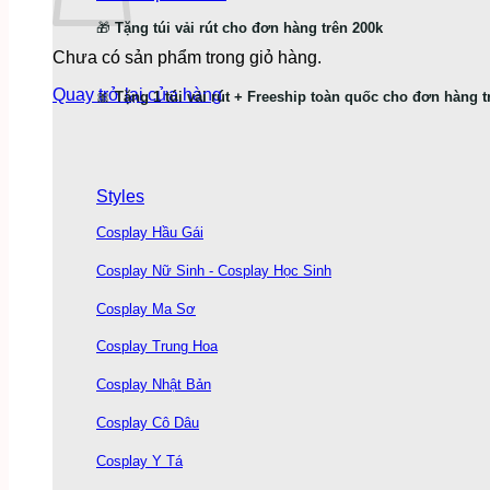
🎁
Tặng túi vải rút cho đơn hàng trên 200k
Chưa có sản phẩm trong giỏ hàng.
Quay trở lại cửa hàng
🎀
Tặng 1 túi vải rút + Freeship toàn quốc cho đơn hàng t
Styles
Cosplay Hầu Gái
Cosplay Nữ Sinh - Cosplay Học Sinh
Cosplay Ma Sơ
Cosplay Trung Hoa
Cosplay Nhật Bản
Cosplay Cô Dâu
Cosplay Y Tá